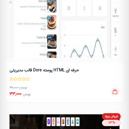
قالب مدیریتی Dore پوسته HTML حرفه ای
39,000 تومان
33,000
تومان
فروش ویژه
-13%