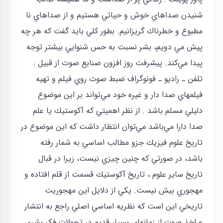
شنيدن صداهاي خوش و حياتي هستيم و از صداهاي نا
مطبوع و خطرناك گريزانيم. بطور كلي بايد گفت كه هر چه
پيش مي دويم، بشر نسبت به حس شنوايي بيشتر توجه
پيدا مي‌كند. پيشرفت روز افزون صنايع صوت از قبيل :
تلفن ـ راديو ـ فونوگراف ضبط صوت روي فيلم و تهيه
فيلمهاي صدا دار و غيره خود مي‌تواند بر اين موضوع
دليلي مسلم باشد . از نظر اهميتي كه آكوستيك يا علم
صدا دارا مي‌باشد مي‌توان انتظار داشت كه اين موضوع در
تاريخ علوم فيزيك جزو مطالب اساسي به شمار رفته
باشد، در صورتي كه چنين چيزي نيست، زيرا در قبال
تاريخ ساير علوم ، تاريخ آكوستيك قسمت از قلم افتاده و
مهجوري بيش نيست. يكي از دلايل اين مهجوريت
تاريخي اين است كه نظريه اساسي اصلي راجع به انتشار
و اخذ صوت از زمانهاي بسيار قديم در تحولات فكر بشري