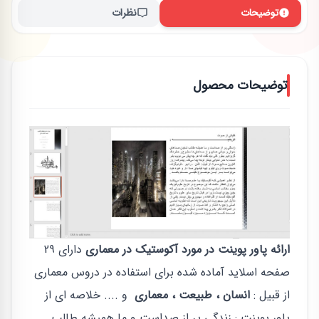
توضیحات
نظرات
توضیحات محصول
ارائه پاور پوینت در مورد آکوستیک در معماری
دارای 29
صفحه اسلاید آماده شده برای استفاده در دروس معماری
از قبیل :
انسان ، طبیعت ، معماری
و .... خلاصه ای از
پاور پوینت : زندگي پر از صداست و ما هميشه طالب