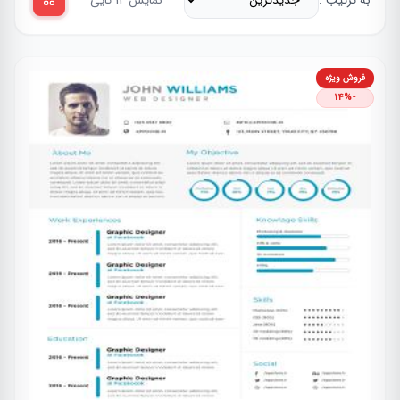
به ترتیب :
نمایش 12 تایی
فروش ویژه
-14%