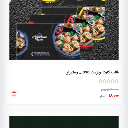
قالب کارت ویزیت psd _ رستوران
20,000 تومان
18,000
تومان