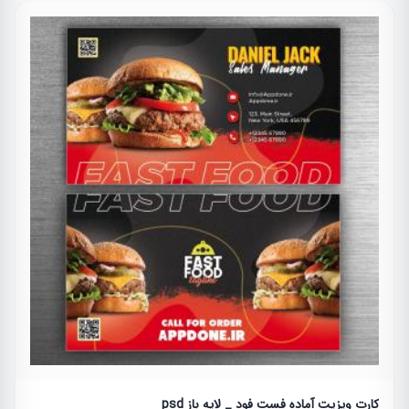
کارت ویزیت آماده فست فود _ لایه باز psd