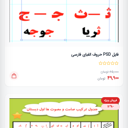
فایل PSD حروف الفبای فارسی
65,000 تومان
49,900
تومان
فروش ویژه
-12%