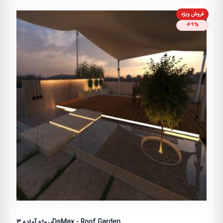
فروش ویژه
-49%
پروژه آماده 3DsMax - Roof Garden