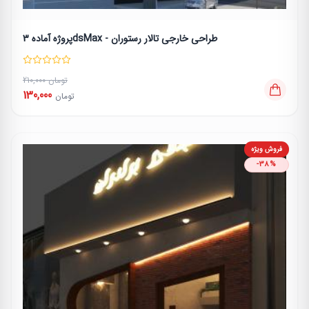
پروژه آماده 3dsMax - طراحی خارجی تالار رستوران
210,000 تومان
130,000
تومان
فروش ویژه
-38%