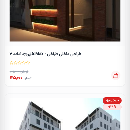
پروژه آماده 3DsMax - طراحی داخلی طباخی
201,000 تومان
125,000
تومان
فروش ویژه
-34%