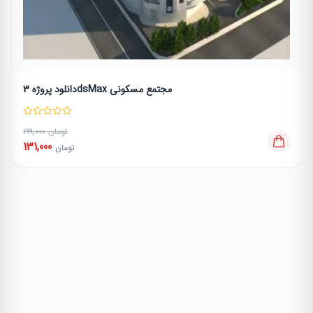
دانلود پروژه 3dsMax مجتمع مسکونی
199,000 تومان
131,000
تومان