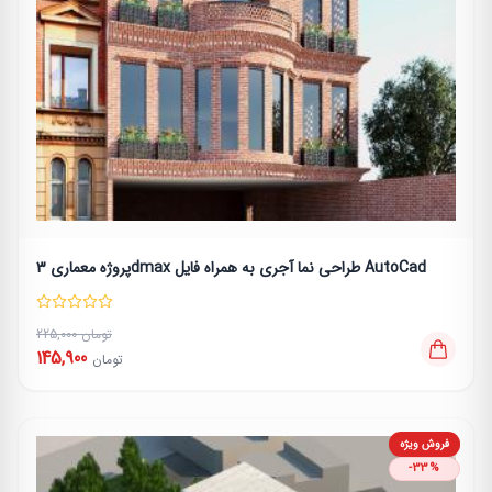
پروژه معماری 3dmax طراحی نما آجری به همراه فایل AutoCad
225,000 تومان
145,900
تومان
فروش ویژه
-33%