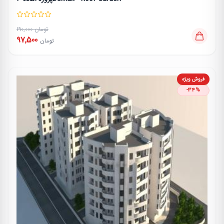
190,000 تومان
97,500
تومان
فروش ویژه
-34%