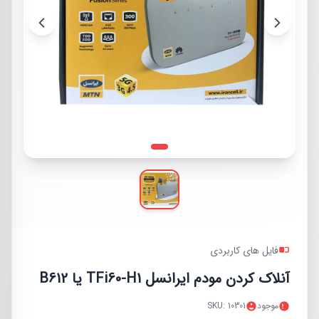
فایل های کاربردی
آنلاک کردن مودم ایرانسل TFi60-H1 یا B612
موجود
SKU: 10301