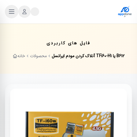
فایل های کاربردی
آنلاک کردن مودم ایرانسل TFi60-H1 یا B612
محصولات
خانه
فروش ویژه
-13%